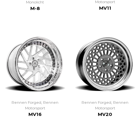
Motorsport
Monolicht
MV11
M-8
Rennen Forged
,
Rennen
Rennen Forged
,
Rennen
Motorsport
Motorsport
MV16
MV20