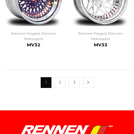
Rennen Forged
,
Rennen
Rennen Forged
,
Rennen
Motorsport
Motorsport
MV32
MV33
1
2
3