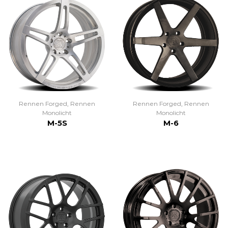
Rennen Forged
,
Rennen
Rennen Forged
,
Rennen
Monolicht
Monolicht
M-5S
M-6